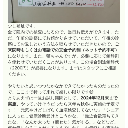
少し補足です。
全て院内での検査になるので、当日お伝えができます。た
だ、午前の診察にてお預かりさせていただいて、午後の診
察にてお返しという方法を取らせていただきたいので、
ご
来院時もしくはお電話での完全予約制（ネット予約不可）
になります。また、猫ちゃんですが、必要に応じて鎮静剤
を使わせていただくことがあります。この場合別途鎮静代
（2200円）が必要になります。まずはスタッフにご相談
ください。
やりたいと思いつつなかなかできてなかったものだったの
で、ここまで持って来れて嬉しい限りです😊
とりあえずは一旦お試し期間として、
2024年12月末まで
実施。
やっていけそうだったら来年も秋冬に実施の予定で
す！「元気やけどしばらく血液検査してないな」「シニア
に入ったし健康診断受けとこうかな」「最近食欲落ちてき
たな」「なんか太った（痩せた）気がする…」などなど、
何か気になることがあるようでしたら、お気軽にお声掛け