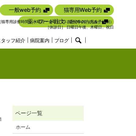
一般web予約
猫専用Web予約
薬・フード注文
（通院中の方のみ）
00 ［猫専用診察時間］水曜日・金曜日 13:30〜15:00（完全予約制）
［休診日］ 日曜日午後、木曜日、祝日
スタッフ紹介
病院案内
ブログ
search
1
ホーム