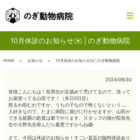
メ
10月休診のお知らせ✉️ | のぎ動物病院
HOME
お知らせ
10月休診のお知らせ✉️ | のぎ動物病院
2024/09/30
皆様こんにちは！長男坊が足舐めて禿げてるので、洗って
お薬塗ってる山田です！（本日5日目）
怒るわ咬むわですが、うちの子なので怖くないという…。
人好きなので、たまに病院に遊びに行かせますが、山田が
できる範囲の処置は家でやります。スタッフの猫が院長先
生や大野先生咬んだら最悪ですからね😱
さて、今回は休診のお知らせ！すごい直近の臨時休診あり