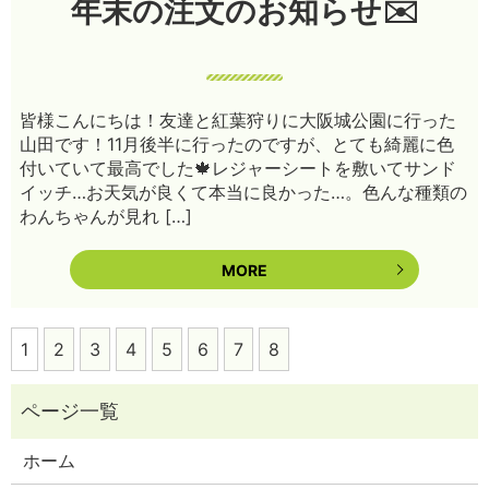
年末の注文のお知らせ✉️
皆様こんにちは！友達と紅葉狩りに大阪城公園に行った
山田です！11月後半に行ったのですが、とても綺麗に色
付いていて最高でした🍁レジャーシートを敷いてサンド
イッチ…お天気が良くて本当に良かった…。色んな種類の
わんちゃんが見れ […]
MORE
1
2
3
4
5
6
7
8
ホーム