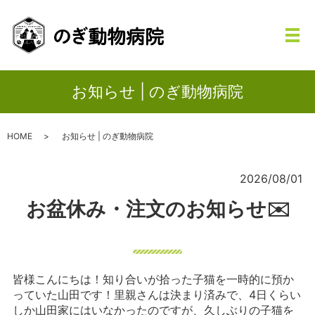
メ
お知らせ | のぎ動物病院
HOME
お知らせ | のぎ動物病院
2026/08/01
お盆休み・注文のお知らせ✉️
皆様こんにちは！知り合いが拾った子猫を一時的に預か
っていた山田です！里親さんは決まり済みで、4日くらい
しか山田家にはいなかったのですが、久しぶりの子猫を