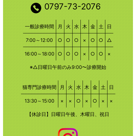
0797-73-2076
一般診療時間
月
火
水
木
金
土
日
7:00～12:00
○
○
○
×
○
○
△
16:00～18:00
○
○
○
×
○
○
×
※△日曜日午前のみ9:00〜診療開始
猫専門診療時間
月
火
水
木
金
土
日
13:30～15:00
×
×
○
×
○
×
×
【休診日】日曜日午後、木曜日、祝日