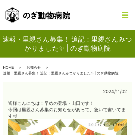
メ
速報・里親さん募集！ 追記：里親さんみつ
かりました✨ | のぎ動物病院
HOME
お知らせ
速報・里親さん募集！ 追記：里親さんみつかりました✨ | のぎ動物病院
2024/11/02
皆様こんにちは！早めの登場・山田です！
今回は里親さん募集のお知らせがあって、急いで書いてま
す💨