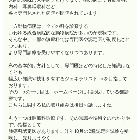
内科、耳鼻咽喉科など
各々専門化された病院が開院されています。
一方動物病院は、全ての科を診察する
いわゆる総合病院的な動物病院が多いのが現状です。
そんな中、一部の診療科では専門医や認定医が制度化され
つつあり、
より専門診療を受けやすくなりつつあります。
私の基本的は方針として、専門医ほどの特化した知識はな
くとも
幅広い知識や技術を有するジェネラリスト+αを目指して
おります。
その＋αの一つ目は、ホームページにも記載している猫診
療です。
こちらに関する私の取り組みは後日お話しますね。
もう一つは腫瘍科診療です。その知識や技術？のわかりや
すい指標として
腫瘍科認定医があります。昨年10月の2種認定医試験を受
験し、先月ようやく