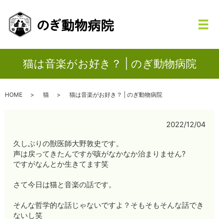
メ
猫は音楽がお好き？ | のぎ動物病院
HOME
猫
猫は音楽がお好き？ | のぎ動物病院
2022/12/04
久しぶりの獣医師大野敦史です。
声は戻ってきたんですが咳がなかなか治まりません?
ですがなんとか生きてます笑
さて今日は猫と音楽の話です。
そんな哲学的な話じゃないですよ？そもそもそんな話でき
ないし笑