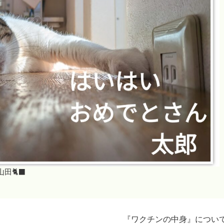
🐈‍⬛
『ワクチンの中身』につい