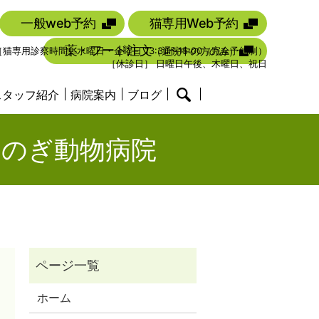
一般web予約
猫専用Web予約
薬・フード注文
（通院中の方のみ）
00 ［猫専用診察時間］水曜日・金曜日 13:30〜15:00（完全予約制）
［休診日］ 日曜日午後、木曜日、祝日
スタッフ紹介
病院案内
ブログ
search
 | のぎ動物病院
ホーム