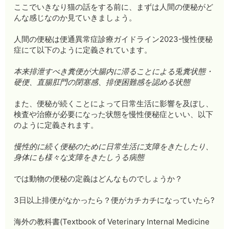
ここでいきなり猫の話をする前に、まずは人間の便秘がど
んな感じなのか見ていきましょう。
人間の便秘は便通異常症診療ガイドライン2023-慢性便秘
症にて以下のように定義されています。
本来排泄すべき糞便が大腸内に滞ることによる兎糞状態・
硬便、直腸肛門の閉塞感、排便困難感を認める状態
また、便秘が続くことによって日常生活に影響を及ぼし、
検査や治療が必要になった状態を慢性便秘症といい、以下
のように定義されます。
慢性的に続く便秘のために日常生活に支障をきたしたり、
身体にも様々な支障をきたしうる病態
では動物の便秘の定義はどんなものでしょうか？
3日以上排便がなかったら？便がカチカチになっていたら?
海外の教科書(Textbook of Veterinary Internal Medicine