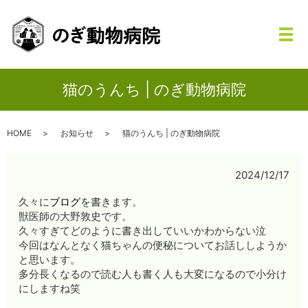
メ
猫のうんち | のぎ動物病院
HOME
お知らせ
猫のうんち | のぎ動物病院
2024/12/17
久々に
ブログ
を書きます。
獣医師の大野敦史です。
久々すぎてどのように書き出していいかわからない泣
今回はなんとなく猫ちゃんの便秘についてお話ししようか
と思います。
多分長くなるので読む人も書く人も大変になるので小分け
にしますね笑