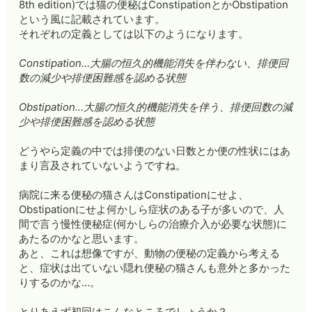
8th edition)では猫の便秘はConstipationとかObstipation
という風に記載されています。
それぞれの定義としては以下のようになります。
Constipation…大腸の恒久的機能消失を伴わない、排便回
数の減少や排便困難感を認める状態
Obstipation…大腸の恒久的機能消失を伴う、排便回数の減
少や排便困難感を認める状態
どうやら定義の中では排便のない日数とか便の性状にはあ
まり言及されていないようですね。
病院に来る便秘の猫さんはConstipationにせよ、
Obstipationにせよ何かしら症状のある子が多いので、人
間で言う慢性便秘症(何かしらの治療介入が必要な状態)に
あたるのかなと思います。
あと、これは想像ですが、動物の便秘の定義から考える
と、症状は出ていない隠れ便秘の猫さんも意外と多かった
りするのかな…。
とりあえず初回はこんなところでしょうか？